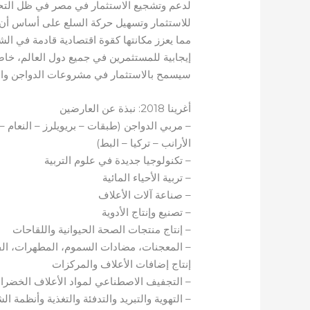
لدعم وتشجيع الاستثمار في مصر في ظل التحو
للاستثمار وتسهيل حركة السلع على أساس أن مص
مما يعزز مكانتها كقوة اقتصادية قادمة في ال
إيجابية للمستثمرين في جميع دول العالم، خاص
سيسمح بالاستثمار في مشروعات الدواجن والثر
أغرينا 2018: نبذة عن العارضين
– مربي الدواجن (طبقات – بريويلرز – النعام –
الأرانب – تركيا – البط)
– تكنولوجيا جديدة في علوم التربية
– تربية الأحياء المائية
– صناعة آلات الأعلاف
– تصنيع وإنتاج الأدوية
– إنتاج منتجات الصحة الحيوانية واللقاحات
– المعجنات، مضادات السموم، المطهرات، الف
إنتاج إضافات الأعلاف والمركزات
– التجفيف الاصطناعي لمواد الأعلاف الخضراء
– التهوية والتبريد والتدفئة والتغذية وأنظمة ا