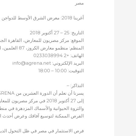
مصر
أغرينا 2018: معرض الشرق الأوسط للدواجن والثروة الحيوانية وصناعة الأسماك
التاريخ: 25 – 27 أكتوبر 2018
الموقع: مركز مصريون للمعارض، القاهرة الج
المنظم: منظمو معارض الكروز، 87 العلمين، الصحافةين، مهند، القاهرة، مصر
الهاتف: +2 0233038994
البريد الإلكتروني: info@agrena.net
التوقيت: 10:00 – 18:00
التذاكر: –
إلى 27 أكتوبر 2018 في مركز م
والثروة الحيوانية والأسماك المزدهرة في منط
الفرص الممكنة لتوسيع آفاقك وعرض أحدث الت
فرص الاستثمار في مصر في ظل التحول الديمقر