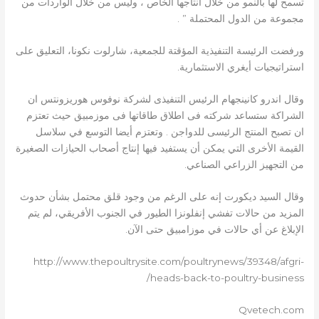
تسمح لها بالنمو من خلال انتاجها الخاص ، وليس من خلال الواردات من
مجموعة من الدول المحتملة ” .
ورفضت الرئيسة التنفيذية المؤقتة للجمعية، شارلوت نكونا، التعليق على
استراتيجيات أيغري الاستثمارية.
وقال اندرو كانينجهام الرئيس التنفيذى لشركة نوفوس هوريزونتس ان
الشراكة ستساعد شركته فى اطلاق طاقاتها فى موزمبيق حيث تعتزم
ان تصبح المنتج الرئيسى للدواجن . وتعتزم أيضا التوسع في سلاسل
القيمة الأخرى التي يمكن أن يستفيد فيها إنتاج أصحاب الحيازات الصغيرة
من التجهيز الزراعي الصناعي.
وقال السيد ديكورت إنه على الرغم من وجود قلق محتمل بشأن حدوث
المزيد من حالات تفشي إنفلونزا الطيور في الجنوب الأفريقي، لم يتم
الإبلاغ عن أي حالات في موزامبيق حتى الآن.
http://www.thepoultrysite.com/poultrynews/39348/afgri-
heads-back-to-poultry-business/
Qvetech.com