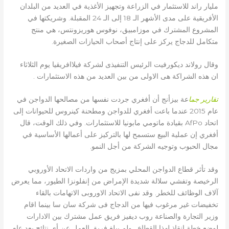
مليار راند للاستثمار في الزراعة وتجهيز الأغذية في العديد من البلدان
الأفريقية على مدى الأشهر الـ 18 إلى الـ 24 المقبلة. وشريكتها في
المشروع المشترك في موزامبيق، نوفوس هوريزونتس، هي منتج
متكامل للدجاج يركز على إنتاج أصحاب الحيازات الصغيرة.
وقال رولاند ديكورفيت الرئيس التنفيذى لشركة فيلاافريقيا يوم الثلاثاء
ان هذه الشراكة هى الاولى من بين العديد من هذه الاستثمارات .
تقارير جما
عة بيزأنج أن أفغري جردت نفسها من مصالحها الدواجن في
عام 2015 عندما باعت أفغري للدواجن ومطحنة كينروس للحيوانات إلى
اتحاد AfPo بقيادة ماتومي مابونيا للاستثمارات. وفي ذلك الوقت، قال
أفغري إن عملية البيع ستسمح لها بالتركيز على أعمالها الأساسية في
مجال الحبوب وتوجيه الشركة من أجل النمو.
وقد تأثر قطاع الدواجن المحلي بمزيج من واردات الاتحاد الأوروبي
الرخيصة وتفشي سلالة شديدة الإمراض من إنفلونزا الطيور، مما يعرض
آلاف الوظائف للخطر. وقد نفى الاتحاد الاوروبى الاتهامات بالقاء
تخفيضات غير مرغوب فيها من الدجاج فى شركة سان سا بينما اقام
وزير التجارة والصناعة روب ديفيز فريق عمل مشترك بين الادارات
لوضع خطة انقاذ لهذا القطاع . ولم يبلغ فريق العمل عن أي نتائج بعد عام