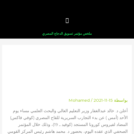
خطي
لى
لمحتوى
ملخص مؤتمر تسويق الدجاج المصري
وزير التعليم العالي يعلن بدء التجارب
السريرية للقاح المصري (كوفي
فاكس) المضاد لفيروس كورونا .
بواسطة
2021-11-15
/
Mohamed
أعلن د. خالد عبدالغفار وزير التعليم العالي والبحث العلمي مساء يوم
الأحد (أمس ) عن بدء التجارب السريرية للقاح المصري (كوفي فاكس)
المضاد لفيروس كورونا المستجد (كوفيد ـ 19)، وذلك خلال المؤتمر
الصحفي الذي عقده اليوم، بحضور د. محمد هاشم رئيس المركز القومي