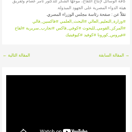
كافة الوسائل لإنتاج اللقاح، موجهًا الشكر للدكتور تامر عصام ولفريق
هيئة الدواء المصرية على الجهود المبذولة.
نقلاً عن : صفحة رئاسة مجلس الوزراء المصري.
#وزارة_التعليم_العالي
#البحث_العلمي
#فاكسين_فالي
#المركز_القومي_للبحوث
#كوفي_فاكس
#تجارب_سريرية
#لقاح
#فيروس_كورونا
#كوفيد
#كيوفيتيك
→
المقالة السابقة
المقالة التالية
←