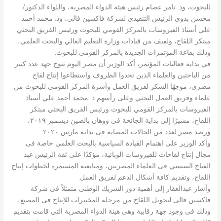
للبحوث، ود. تامر عصام رئيس هيئة الدواء المصرية، واللواء الدكتور/
محسن بدوي الرئيس التنفيذي لشركة فاكسين فالي، ود. محمد أحمد
علي أستاذ الفيروسات بالمركز القومي للبحوث ورئيس الفريق البحثي
مبتكر اللقاح، ولفيف من قيادات وزارة التعليم العالي والبحث العلمي،
وذلك بقاعة المؤتمرات الجديدة بالمركز القومي للبحوث.
في بداية فعاليات المؤتمر، أكد الوزير أن مصر اليوم تتوج جهد عدد كبير
من الباحثين والعلماء الذين تحدوا الظروف واستطاعوا إنتاج لقاح
مصري، موجهًا الشكر لفريق العمل وأسرة المركز القومي للبحوث من
علماء وفريق العمل البحثي وعلى رأسهم د. محمد أحمد علي أستاذ
الفيروسات بالمركز القومي للبحوث ورئيس الفريق البحثي مبتكر
اللقاح، مشيرًا إلى بداية الجائحة فى ووهان بالصين ديسمبر ٢٠١٩،
ورصد مصر لعدد من الحالات المصابة فى بداية مارس ٢٠٢٠.
وأكد الوزير على اهتمام القيادة السياسية بالبحث العلمي خاصة فى
مجال إنتاج لقاحات للفيروسات الوبائية، مؤكدًا على ثقة الرئيس عبد
الفتاح السيسي فى العلماء المصريين، ومتابعته المستمرة لخطوات إنتاج
اللقاح، وتقديم كافة أشكال الدعم لفريق العمل.
وأشار عبدالغفار إلى أهمية دور الشريك الوطنى متمثلاً فى شركة
فاكسين فالى لتحويل اللقاح من مرحلة المختبرات للإنتاج فى المصنع،
وذلك فى وجود جهة رقابية وهى هيئة الدواء المصرية التي قامت بتقديم