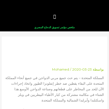
خطي
لى
لمحتوى
ملخص مؤتمر تسويق الدجاج المصري
حث مربي الدواجن على الاستعداد
لتهديد إنفلونزا الطيور في فصل
الشتاء
بواسطة
2020-03-23
/
Mohamed
المملكة المتحدة – يتم حث جميع مربي الدواجن في جميع أنحاء المملكة
المتحدة على البقاء يقظين ضد خطر إنفلونزا الطيور واتخاذ إجراءات
الآن للحد من المخاطر على قطعانهم وصناعة الدواجن الأوسع هذا
الشتاء في مكالمة مشتركة من كبار الأطباء البيطريين في ويلز
واسكتلندا وأيرلندا الشمالية والمملكة المتحدة.