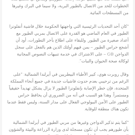
الخطوات للحد من الاتصال بالطيور البرية، ولا سيما في البرك وغيرها
من المسطحات المائية.
“كان أحد التحديات الرئيسية التي واجهتها الحكومة خلال فاشية أنفلونزا
الطيور في العام الماضي هو القدرة على الاتصال بمربي الطيور مع
أعداد صغيرة من الطيور. وللبقاء على اطلاع بآخر التطورات، أود أن
أشجع حراس الطيور – بمن فيهم أولئك الذين هم بالفعل على سجل
الدواجن GB – على الاشتراك في خدمة تنبيهات النصوص المجانية
لوكالة صحة الحيوان والنبات”.
وقال روبرت هوي، كبير الأطباء البيطريين في أيرلندا الشمالية: “على
الرغم من ترحيبي بعدم حدوث فاشيات جديدة في جميع أنحاء المملكة
المتحدة، فإن خطر الإصابة بإنفلونزا الطيور لا يزال يشكل تهديداً حقيقياً
ومستمراً. وهذا هو السبب في أنه من الضروري أن يحافظ حراس
الطيور على الأمن البيولوجي الفعال على مدار السنة، وليس فقط عندما
تكون هناك منطقة للوقاية.
“كما يتم تذكير الدواجن وغيرها من مربي الطيور في أيرلندا الشمالية
بأن طيورهم يجب أن تكون مسجلة لدى وزارة الزراعة والبيئة والشؤون