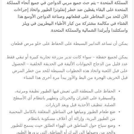
المملكة المتحدة – يتم حث جميع مربي الدواجن في جميع أنحاء المملكة
المتحدة على البقاء يقظين ضد خطر إنفلونزا الطيور واتخاذ إجراءات
الآن للحد من المخاطر على قطعانهم وصناعة الدواجن الأوسع هذا
الشتاء في مكالمة مشتركة من كبار الأطباء البيطريين في ويلز
واسكتلندا وأيرلندا الشمالية والمملكة المتحدة.
يمكن أن تساعد التدابير البسيطة على الحفاظ على خلو مرض قطعان.
يمكن لجميع حفظة – سواء كانت تدير مزرعة تجارية كبيرة أو تبقي فقط
عدد قليل من الدجاج الحيوانات الأليفة في الحديقة الخلفية – الحصول
على قبل اللعبة واتخاذ هذه الخطوات البسيطة للحد من خطر المرض
قبل الخريف الهجرة من البط والأوز يبدأ مرة أخرى هذا الشتاء:
الحفاظ على المنطقة التي تعيش فيها الطيور نظيفة ومرتبة،
والسيطرة على الفئران والجرذان وتطهير بانتظام أي الأسطح
الصلبة. تنظيف الأحذية قبل وبعد الزيارات.
ضع طعام الطيور ومياهها في المناطق المغلقة بالكامل المحمية
من الطيور البرية، وإزالة أي أعلاف مسكوبة بانتظام.
وضع سياج حول المناطق في الهواء الطلق حيث يسمح للطيور
والحد من وصولها إلى البرك أو المناطق التي يزورها الطيور