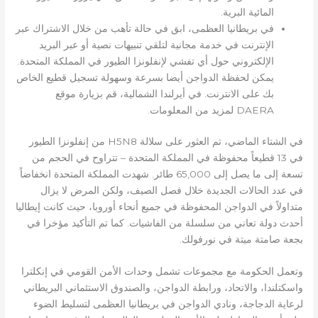
المائية البرية.
في بريطانيا العظمى، ابق في حالة تأهب من خلال الاشتراك عبر
الإنترنت في خدمة مجانية لتلقي تنبيهات نصية أو عبر البريد
الإلكتروني حول أي تفشي لإنفلونزا الطيور في المملكة المتحدة.
يمكن لحفظة الدواجن أيضا بسرعة وسهولة تسجيل قطيع الخاص
بك على الانترنت. في أيرلندا الشمالية، قم بزيارة موقع
DAERA لمزيد من المعلومات.
في الشتاء الماضي، تم العثور على سلالة H5N8 من إنفلونزا الطيور
في 13 قطيعاً محفوظة في المملكة المتحدة – تتراوح في الحجم من
تسعة إلى ما يصل إلى 65,000 طائر. شهدت المملكة المتحدة انخفاضاً
في عدد الحالات الجديدة خلال فصل الصيف، ولكن المرض لا يزال
متداولاً في الدواجن المحفوظة في جميع أنحاء أوروبا، حيث كانت إيطاليا
أحدث دولة تعاني من سلسلة من الفاشيات. كما تم التأكيد مؤخرا في
بجعة صامتة ميتة في نورفولك.
وتعمل الحكومة مع مجموعات تشمل وحدات الأمن القومي في إنكلترا
واسكتلندا، والاتحاد، ورابطة الدواجن، والصندوق الاستئماني البريطاني
لرعاية الدجاجة، ونادي الدواجن في بريطانيا العظمى لتسليط الضوء