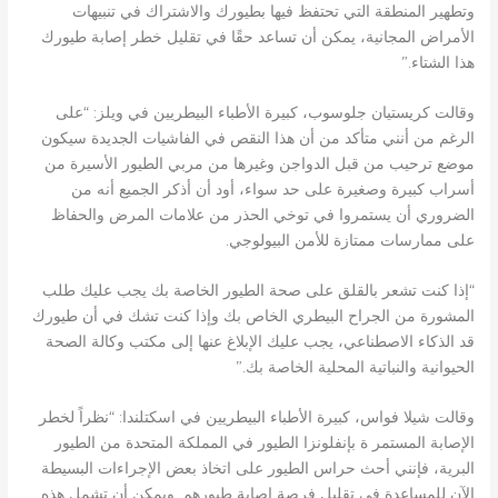
وتطهير المنطقة التي تحتفظ فيها بطيورك والاشتراك في تنبيهات
الأمراض المجانية، يمكن أن تساعد حقًا في تقليل خطر إصابة طيورك
هذا الشتاء.”
وقالت كريستيان جلوسوب، كبيرة الأطباء البيطريين في ويلز: “على
الرغم من أنني متأكد من أن هذا النقص في الفاشيات الجديدة سيكون
موضع ترحيب من قبل الدواجن وغيرها من مربي الطيور الأسيرة من
أسراب كبيرة وصغيرة على حد سواء، أود أن أذكر الجميع أنه من
الضروري أن يستمروا في توخي الحذر من علامات المرض والحفاظ
على ممارسات ممتازة للأمن البيولوجي.
“إذا كنت تشعر بالقلق على صحة الطيور الخاصة بك يجب عليك طلب
المشورة من الجراح البيطري الخاص بك وإذا كنت تشك في أن طيورك
قد الذكاء الاصطناعي، يجب عليك الإبلاغ عنها إلى مكتب وكالة الصحة
الحيوانية والنباتية المحلية الخاصة بك.”
وقالت شيلا فواس، كبيرة الأطباء البيطريين في اسكتلندا: “نظراً لخطر
الإصابة المستمر ة بإنفلونزا الطيور في المملكة المتحدة من الطيور
البرية، فإنني أحث حراس الطيور على اتخاذ بعض الإجراءات البسيطة
الآن للمساعدة في تقليل فرصة إصابة طيورهم. ويمكن أن تشمل هذه