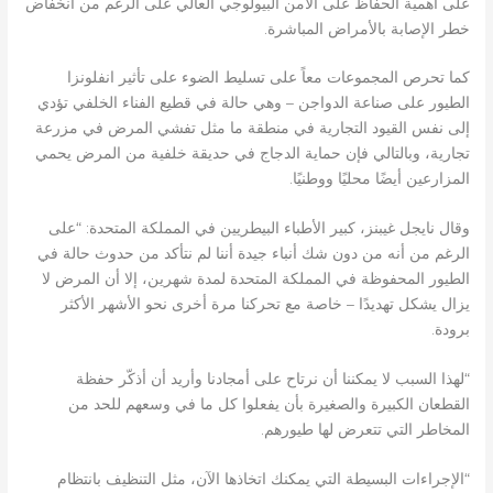
على أهمية الحفاظ على الأمن البيولوجي العالي على الرغم من انخفاض
خطر الإصابة بالأمراض المباشرة.
كما تحرص المجموعات معاً على تسليط الضوء على تأثير انفلونزا
الطيور على صناعة الدواجن – وهي حالة في قطيع الفناء الخلفي تؤدي
إلى نفس القيود التجارية في منطقة ما مثل تفشي المرض في مزرعة
تجارية، وبالتالي فإن حماية الدجاج في حديقة خلفية من المرض يحمي
المزارعين أيضًا محليًا ووطنيًا.
وقال نايجل غيبنز، كبير الأطباء البيطريين في المملكة المتحدة: “على
الرغم من أنه من دون شك أنباء جيدة أننا لم نتأكد من حدوث حالة في
الطيور المحفوظة في المملكة المتحدة لمدة شهرين، إلا أن المرض لا
يزال يشكل تهديدًا – خاصة مع تحركنا مرة أخرى نحو الأشهر الأكثر
برودة.
“لهذا السبب لا يمكننا أن نرتاح على أمجادنا وأريد أن أذكّر حفظة
القطعان الكبيرة والصغيرة بأن يفعلوا كل ما في وسعهم للحد من
المخاطر التي تتعرض لها طيورهم.
“الإجراءات البسيطة التي يمكنك اتخاذها الآن، مثل التنظيف بانتظام