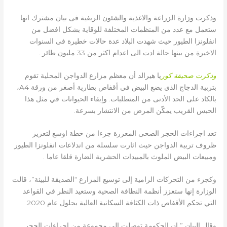
وذكرت وزارة الزراعة والاغذية والشئون الريفية فى بيان مشترك انها
ستعمل مع عدد من المنظمات المختلفة للوقاية بشكل افضل من
انفلونزا الطيور حيث شهدت البلاد عدة حالات خطيرة فى السنوات
الاخيرة من بينها حالة ادت الى اعدام اكثر من 33 مليون طائر .
وذكرت صحيفة كور
يا هيرالد أن معظم مزارع الدواجن المحلية تقوم
بتربية الدجاج الذي يضع البيض في أقفاص بطارية أصغر من ورقة A4،
بالكاد على الحد الأدنى من المتطلبات. وإبقاء الحيوانات في مثل هذا
الحبس القريب يمكّن المرض من الانتشار بسرعة.
تعد اجراءات الحجر الصحى المعززة جزءا من خطة اوسع لتعزيز
ظروف تربية الدواجن حيث اثارت سلسلة من اندلاعات انفلونزا الطيور
ومبيعات البيض الملوث بالمبيدات الحشرية الضارة قلقا عاما .
وكجزء من التحركات الرامية إلى توسيع المزارع “الصديقة للبيئة”، قالت
الوزارة إنها ستعزز أنظمة النظافة الصحية وستعيد النظر في القواعد
التي تحكم الأقفاص ذات الكثافة السكانية العالية بحلول عام 2020.
وقال البيان ” ان الحكومة توصلت الى مجموعة من اجراءات الحجر