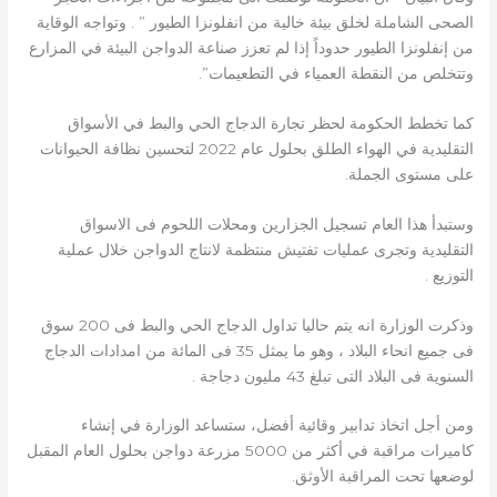
الصحى الشاملة لخلق بيئة خالية من انفلونزا الطيور ” . وتواجه الوقاية
من إنفلونزا الطيور حدوداً إذا لم تعزز صناعة الدواجن البيئة في المزارع
وتتخلص من النقطة العمياء في التطعيمات”.
كما تخطط الحكومة لحظر تجارة الدجاج الحي والبط في الأسواق
التقليدية في الهواء الطلق بحلول عام 2022 لتحسين نظافة الحيوانات
على مستوى الجملة.
وستبدأ هذا العام تسجيل الجزارين ومحلات اللحوم فى الاسواق
التقليدية وتجرى عمليات تفتيش منتظمة لانتاج الدواجن خلال عملية
التوزيع .
وذكرت الوزارة انه يتم حاليا تداول الدجاج الحي والبط فى 200 سوق
فى جميع انحاء البلاد ، وهو ما يمثل 35 فى المائة من امدادات الدجاج
السنوية فى البلاد التى تبلغ 43 مليون دجاجة .
ومن أجل اتخاذ تدابير وقائية أفضل، ستساعد الوزارة في إنشاء
كاميرات مراقبة في أكثر من 5000 مزرعة دواجن بحلول العام المقبل
لوضعها تحت المراقبة الأوثق.