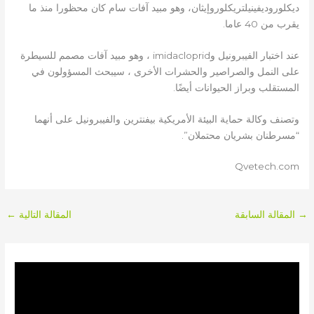
ديكلوروديفينيلتريكلوروإيثان، وهو مبيد آفات سام كان محظورا منذ ما
يقرب من 40 عاما.
عند اختبار الفيبرونيل وimidacloprid ، وهو مبيد آفات مصمم للسيطرة
على النمل والصراصير والحشرات الأخرى ، سيبحث المسؤولون في
المستقلب وبراز الحيوانات أيضًا.
وتصنف وكالة حماية البيئة الأمريكية بيفنترين والفيبرونيل على أنهما
“مسرطنان بشريان محتملان”.
Qvetech.com
→
المقالة السابقة
المقالة التالية
←