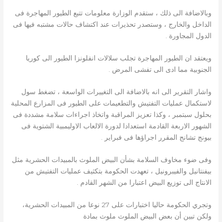
وبالاضافة الى ذلك ، ستقدم الوزارة معلومات تتبع الطيور المهاجرة فى
الداخل والخارج ، وستصدر تحذيرات عند اكتشاف حالات مشتبه فيها فى
الدول المجاورة .
ويعتقد ان الطيور المهاجرة تجلب سلالات انفلونزا الطيور الى كوريا
الجنوبية مما ادى الى تفشى المرض .
واشار التقرير الى انه بالاضافة الى التغييرات الواسعة ، تضغط سول
لاستكمال عمليات التفتيش والتطعيمات على الطيور فى المزارع المحلية
بحلول سبتمبر ، وكذا تعزيز المراقبة واتخاذ اجراءات سلامة مشددة فى
الشهور الاربعة القادمة استعدادا لدورة الالعاب الاوليمبية الشتوية فى
بيونج تشانج المقرر اجراؤها فى فبراير .
وفى ضوء مخاوف السلامة بشأن البيض الملوث بالمبيدات الحشرية مثل
بيفنتانيل والفيبرونيل ، تعهدت الحكومة بتكثيف عمليات التفتيش من
الانتاج الى توزيع البيض اعتبارا من الشهر القادم .
وتجري الحكومة حاليا اختبارات على 27 نوعا من المبيدات الحشرية،
ولكن تبين أن بعض البيض الملوث ملوث بمادة