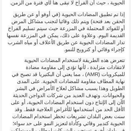
الحيوية ، حيث أن الفراخ لا تبقى هنا لأي فترة من الزمن.
إذا تم تطبيق المضادات الحيوية (في أوفو أو عن طريق
الحقن بعد فتحة) ويتم ذلك وقائيا لتجنب مشاكل المرض
أو للفوائد المحتملة في المزرعة حيث سيتم تسليم الفراخ
القديمة اليوم. وعلاوة على ذلك، يمكن في المزرعة نفسها
تدار المضادات الحيوية عن طريق الأعلاف أو مياه الشرب
كإجراء وقائي أو كترويج للنمو.
تتعرض هذه الطريقة لاستخدام المضادات الحيوية
لانتقادات متزايدة ، لأنها تؤدي إلى مقاومة مضادة
للميكروبات (AMR) ، مما يعني أن البكتيريا قد تصبح في
نهاية المطاف مقاومة للمضادات الحيوية. على المدى
الطويل وهذا يسبب مشاكل لعلاج الأمراض في البشر
والحيوانات. وتهدف العديد من شركات الدواجن الحديثة
الآن إلى الإنتاج دون استخدام المضادات الحيوية، أو على
الأقل الحد من استخدامها للأغراض العلاجية فقط. وقد
سنت بعض البلدان تشريعات تحظر استخدام المضادات
الحيوية كتدبير وقائي وكأداة لتعزيز النمو على حد سواء؛
في بلدان أخرى تستجيب الشركات لمطالب المستهلكين