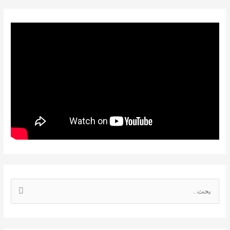
ا
ل
ب