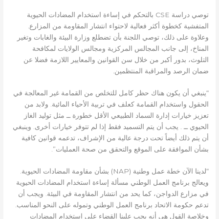
توصي دراسة CSE بالتحكم في إساءة استخدام المضادات الحيوية
المتفشية كخطوة أكثر فعالية لاحتواء انتشار المقاومة من المزارع.
وعلاوة على ذلك، توصي اللجنة بأن تضطلع وزارة البيئة والغابات وتغير
المناخ، إلى جانب المجالس المركزية ومجالس الولايات لمكافحة
التلوث، بدور أكبر من خلال سن القوانين والمعايير اللازمة فضلا عن
ضمان الرصد والمراقبة المنتظمين.
“ينبغي أن يكون هناك حظر كامل للتخلص من القمامة غير المعالجة في
الحقول واستخدام القمامة كعلف في تربية الأحياء المائية. ولابد من
تعزيز خيارات إدارة السماد الطبيعي الأقل خطورة ــ مثل توليد الغاز
الحيوي ــ . يجب أن يتم التسميد فقط إذا لم تتوفر خيارات أخرى. وينبغي
أن يتم ذلك أيضاً تحت درجة عالية من الإشراف، تدعمه قوانين كافية
بشأن الموافقة على الموقع والتحقق من صحة العمليات”.
“لدينا الآن خطة عمل وطنية (NAP) بشأن مقاومة المضادات الحيوية.
ويعالج برنامج العمل الوطني مسألة إساءة استخدام المضادات الحيوية
في مزارع الدواجن، كما يحد من انتشار المقاومة في البيئة. ويجب أن
تدعم حكومة الاتحاد برنامج العمل الوطني وتموله على النحو المناسب.
وخلاصة القول هي أنه يجب علينا القضاء على استخدام المضادات