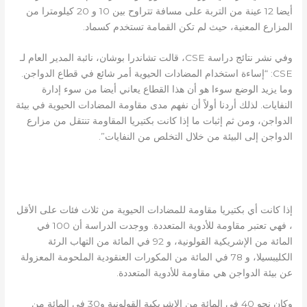
أيضا 12 عينة من التربة على مسافة تتراوح بين 10 و 20 كيلومترا من
المزارع المعنية، حيث لم تكن القمامة تستخدم كسماد.
وفي نشر نتائج دراسة CSE، قالت تشاندرا بوشان، نائبة المدير العام لـ
CSE: “إساءة استخدام المضادات الحيوية أمر شائع في قطاع الدواجن.
وما يزيد الوضع سوءا هو أن هذا القطاع يعاني أيضا من سوء إدارة
النفايات. لذلك أردنا أولاً أن نفهم مدى مقاومة المضادات الحيوية في بيئة
الدواجن، ومن ثم إثبات ما إذا كانت بكتيريا المقاومة تنتقل من مزارع
الدواجن إلى البيئة من خلال التخلص من النفايات”.
بيئة الدواجن – خزان من البكتيريا المقاومة للأدوية
المتعددة
إذا كانت أي بكتيريا مقاومة للمضادات الحيوية من ثلاث فئات على الأقل
، فهي تعتبر مقاومة للأدوية المتعددة. ووجدت الدراسة أن 100 في
المائة من الإشريكية القولونية، و 92 في المائة من التهاب الرئة
الكليبسيلا، و 78 في المائة من المكورات العنقودية الملحومة المعزولة
عن بيئة الدواجن هي مقاومة للأدوية المتعددة.
وكان نحو 40 في المائة من الإشريكية القولونية و30 في المائة من