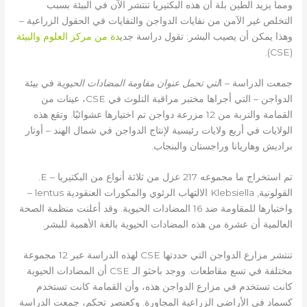
ومما يزيد الطين بلة أن هذه البكتيريا تنتشر الآن في البيئة بسبب
التخلص غير الآمن من نفايات الدواجن والنفايات في الحقول الزراعية –
وهذا يمكن أن يصيب البشر: تقول دراسة جدي
دة من مركز العلوم والبيئة
(CSE).
جمعت الدراسة – ا
لتي تحمل عنوان مقاومة المضادات الحيوي
ة في بيئة
الدواجن – التي أجراها مختبر مراقبة التلوث في CSE، عينات من
القمامة والتربة من 12 مزرعة دواجن تم اختيارها عشوائيًا. وتقع هذه
الولايات في أربع ولايات رئيسية لإنتاج الدواجن في شمال الهند – أوتار
براديش وهاريانا وراجستان والبنجاب.
تم استخراج ما مجموعه 217 عزل من ثلاثة أنواع من البكتيريا – E.
القولونية, Klebsiella الالتهاب الرئوي والمكورات العنقودية lentus –
واختبارها للمقاومة ضد 16 المضادات الحيوية. وقد أعلنت منظمة الصحة
العالمية أن عشرة من هذه المضادات الحيوية بالغة الأهمية للبشر.
تنتشر مزارع الدواجن التي حددتها CSE لهذه الدراسة عبر 12 مجموعة
مختلفة في تسع مقاطعات. ووجد باحثو الـ CSE أن المضادات الحيوية
كانت تستخدم في مزارع الدواجن هذه، وأن القمامة كانت تستخدم
كسماد في الأراضي الزراعية المجاورة. وكعنصر تحكم، جمعت الدراسة