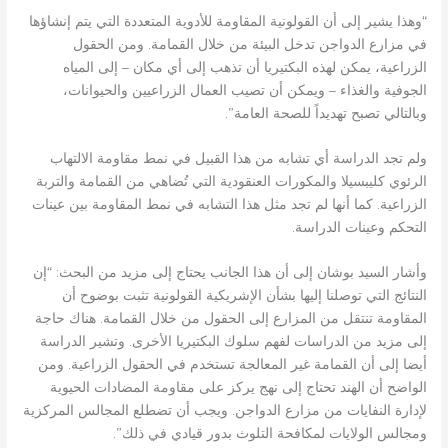
“وهذا يشير إلى أن القولونية المقاومة للأدوية المتعددة التي يتم إنشاؤها
في مزارع الدواجن تدخل البيئة من خلال القمامة. ومن الحقول
الزراعية، يمكن لهذه البكتيريا أن تذهب إلى أي مكان – إلى المياه
الجوفية والغذاء – ويمكن أن تصيب العمال الزراعيين والحيوانات،
وبالتالي تصبح تهديداً للصحة العامة”.
ولم تجد الدراسة أي تشابه من هذا القبيل في نمط مقاومة الالتهاب
الرئوي كليبسيلا والمكورات العنقودية التي تُضاهي من القمامة والتربة
الزراعية. كما أنها لم تجد مثل هذا التشابه في نمط المقاومة بين عينات
التحكم وعينات الدراسة.
وأشار السيد بوشان إلى أن هذا الجانب يحتاج إلى مزيد من البحث: “إن
النتائج التي توصلنا إليها بشأن الإشريكية القولونية تثبت بوضوح أن
المقاومة تنتقل من المزارع إلى الحقول من خلال القمامة. هناك حاجة
إلى مزيد من الدراسات لفهم سلوك البكتيريا الأخرى. وتشير الدراسة
أيضا إلى أن القمامة غير المعالجة تستخدم في الحقول الزراعية. ومن
الواضح أن الهند تحتاج إلى نهج يركز على مقاومة المضادات الحيوية
لإدارة النفايات من مزارع الدواجن. ويجب أن تضطلع المجالس المركزية
ومجالس الولايات لمكافحة التلوث بدور قيادي في ذلك”.