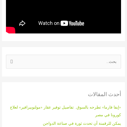
ا
ل
ب
ح
أحدث المقالات
ث
ع
«إيفا فارما» تطرحه بالسوق.. تفاصيل توفير عقار «مولنوبيرافير» لعلاج
ن
كورونا في مصر
:
يمكن للرقمنة أن تحدث ثورة في صناعة الدواجن