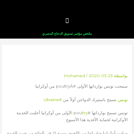
خطي
لى
لمحتوى
ملخص مؤتمر تسويق الدجاج المصري
سمحت تونس بوارداتها الأولى
#POULTRYÂ من أوكرانيا
بواسطة
2020-03-23
/
Mohamed
سمحت تونس بوارداتها الأولى #poultryÂ من أوكرانيا
تونس ت
سمح باستيراد الدواجن أولاً من
#Ukraine
تونس تسمح بوارداتها #pou
ltry ا
لأولى من أوكرانيا أعلنت الخدمة
الأوكرانية لحماية الأغذية هذا الأسبوع
وزادت أوكرانيا صادراتها من اللحوم بنسبة 21 في المائة من حيث القيمة