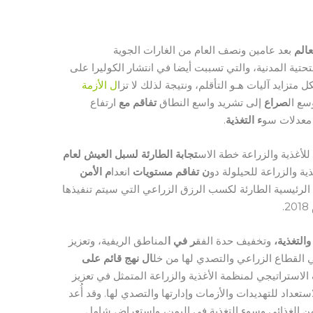
عالم
بعد عامين ونصف العام من الغارات الجوية
حتية المدنية، والتي تسببت أيضا في انتشار الكوليرا على
زايد آليات هـو التأقلم، ونتيجة لذلك لا تزا
ل الأزمة
سع ال
صراع
إلى تشريد واسع النطاق
تفاقم مع
ارتفاع
 معدلات سو
ء التغذية
.
لأغذية والزراعة خطة الاس
تجابة الطارئة لسبل العيش لعام
ة والزراعة للحيلولة دو
ن تفاقم مستويات
انعدا
م الأمن
ت الرئيسية الطارئة لكسب الرزق الزراعي التي سيتم تنفيذها
.
والتغذية،
وتخفيف حدة الفق
ر في ا
لمناطق الريفية، وتعزيز
ي القطاع الزراعي والتصدي لها من خل
ال نهج قائم على
لاستراتيجي لمنظمة الأغذية والزراعة المتمثل في تعزيز
داد للتهديدات والأزمات وإدارتها والتصدي لها. وقد أُعد
أمن الغذائي وسوء التغذية في اليمن، واستعراض شامل