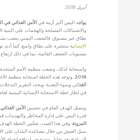
أبريل 2018
يواج
ه اليمن أكبر أزمة في
الأمن الغذائي في ال
والاشتباكات المسلحة والهجمات على البنية الت
نطاق غير مسبوق. فالشعب اليمني ينضب بشكل مت
الإنسان
ية منتشرة على نطاق واسع. كما أدى تو
مستويات الضعف القائمة، بما في ذلك ارتفاع
واستجابة لذلك، وضعت منظمة الأمم المتحدة ل
2018
. وتوجه هذه الخطة استجابة منظمة الأغذي
الغذ
ائي وسوء التغذية. ويحدد التقرير التدخلا
في إطار خطة الاستجابة الإنسانية اليمنية لعام 2018
ويتمثل الهدف العام في تحسين
الأمن الغذائي 
قدرة اليمن على إدارة المخاطر والتهديدات ف
المرونة
. وفي هذا الصدد، تعكس الخطة الهدف ا
سبل العيش من خلال مساعدة البلدان على الاستع
البرنامج بعد تحليل مستفيض لدوافع انعدام ال