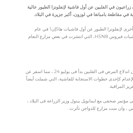
زراعيون في الفلبين عن أول فاشية لإنفلونزا الطيور عالية
في مقاطعة بامبانغا في لوزون، أكبر جزيرة في البلاد.
أبلغت لاوس في تطورات أخرى لإنفلونزا الطيور عن أول فاشيات ها5إن1 في عام
2017 وأبلغت جنوب أفريقيا عن المزيد من فاشيات فيروس H5N8، التي انتشرت في بعض مزارع النعام
يل
وذكر تقرير للمنظمة العالمية لصحة الحيوان ان اندلاع المرض فى الفلبين بدأ فى يوليو 24 ، مما اسفر عن
 . وقد أُمر بالإعدام كإحدى خطوات الاستجابة للفاشية، التي شملت أيضاً
يز المراقبة.
 الى مؤتمر صحفى مع ايمانويل بينول وزير الزراعة فى البلاد ،
س ، وان ست مزارع للدواجن تأثرت .