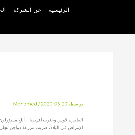
خطي
الرئيسية
عن الشركة
الخ
لى
لمحتوى
لاوس، جنوب أفريقيا
بواسطة
2020-03-23
/
Mohamed
الفلبين، لاوس وجنوب أفريقيا – أبلغ مسؤولون 
الإمراض في البلاد، ضربت مزرعة دواجن تجارية 