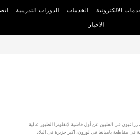
دمات الالكترونية
الخدمات
الدورات التدريبية
اتصل
الاخبار
الفلبين تبلغ عن أول فاشية H5; أحداث جديدة في
زراعيون في الفلبين عن أول فاشية لإنفلونزا الطيور عالية
في مقاطعة بامبانغا في لوزون، أكبر جزيرة في البلاد.