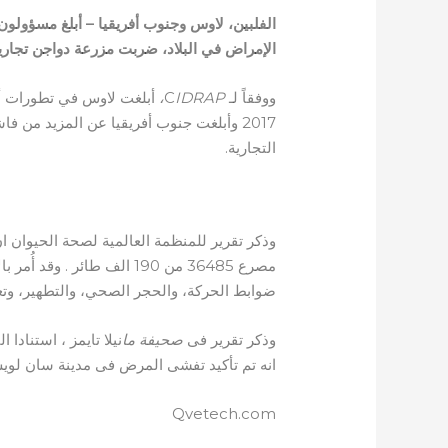
الفلبين، لاوس وجنوب أفريقيا – أبلغ مسؤولون 
الإمراض في البلاد، ضربت مزرعة دواجن تجارية 
ووفقاً لـ C
IDRAP،
التجارية.
ربما بدأت فاشيات الفلبين في أبر
مصرع 36485 من 190 الف طائر
ضوابط الحركة، والحجر الصحي، والتطهير، وتعز
وذكر تقرير فى
صحيفة ما
نيلا تايمز ، استنادا
انه تم تأكيد تفشى المرض فى مدينة سان لوي
Qvetech.com