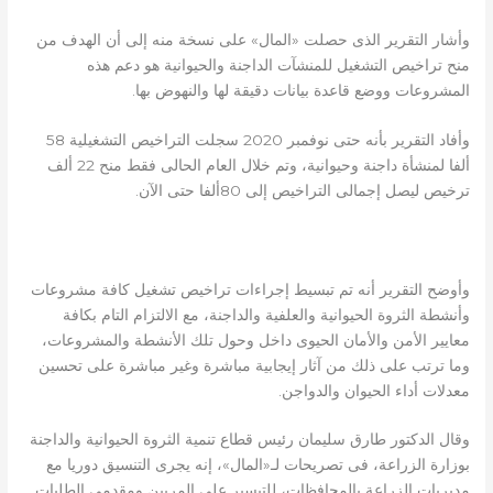
وأشار التقرير الذى حصلت «المال» على نسخة منه إلى أن الهدف من
منح تراخيص التشغيل للمنشآت الداجنة والحيوانية هو دعم هذه
المشروعات ووضع قاعدة بيانات دقيقة لها والنهوض بها.
وأفاد التقرير بأنه حتى نوفمبر 2020 سجلت التراخيص التشغيلية 58
ألفا لمنشأة داجنة وحيوانية، وتم خلال العام الحالى فقط منح 22 ألف
ترخيص ليصل إجمالى التراخيص إلى 80ألفا حتى الآن.
وأوضح التقرير أنه تم تبسيط إجراءات تراخيص تشغيل كافة مشروعات
وأنشطة الثروة الحيوانية والعلفية والداجنة، مع الالتزام التام بكافة
معايير الأمن والأمان الحيوى داخل وحول تلك الأنشطة والمشروعات،
وما ترتب على ذلك من آثار إيجابية مباشرة وغير مباشرة على تحسين
معدلات أداء الحيوان والدواجن.
وقال الدكتور طارق سليمان رئيس قطاع تنمية الثروة الحيوانية والداجنة
بوزارة الزراعة، فى تصريحات لـ«المال»، إنه يجرى التنسيق دوريا مع
مديريات الزراعة بالمحافظات، للتيسير على المربين ومقدمى الطلبات