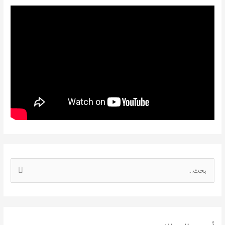
ا
ل
ب
ح