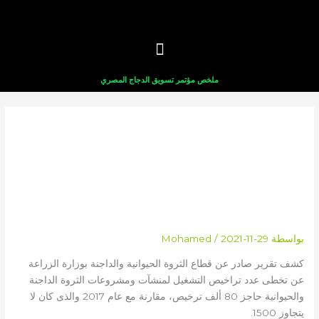
خطي
لى
لمحتوى
ملخص مؤتمر تسويق الدجاج المصري
«الزراعة»: منح تراخيص التشغيل لـ
80 ألف منشأة حيوانية وداجنة منذ
2017
بواسطة
2021-11-29
/
Mohamed
كشف تقرير صادر عن قطاع الثروة الحيوانية والداجنة بوزارة الزراعة
عن تخطى عدد تراخيص التشغيل لمنشآت ومشروعات الثروة الداجنة
والحيوانية حاجز 80 ألف ترخيص، مقارنة مع عام 2017 والذى كان لا
يتجاوز 1500.