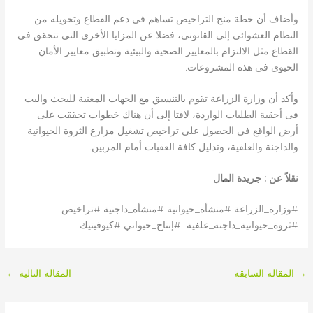
وأضاف أن خطة منح التراخيص تساهم فى دعم القطاع وتحويله من
النظام العشوائى إلى القانونى، فضلا عن المزايا الأخرى التى تتحقق فى
القطاع مثل الالتزام بالمعايير الصحية والبيئية وتطبيق معايير الأمان
الحيوى فى هذه المشروعات.
وأكد أن وزارة الزراعة تقوم بالتنسيق مع الجهات المعنية للبحث والبت
فى أحقية الطلبات الواردة، لافتا إلى أن هناك خطوات تحققت على
أرض الواقع فى الحصول على تراخيص تشغيل مزارع الثروة الحيوانية
والداجنة والعلفية، وتذليل كافة العقبات أمام المربين.
نقلاً عن : جريدة المال
#وزارة_الزراعة #منشأة_حيوانية #منشأة_داجنية #تراخيص
#ثروة_حيوانية_داجنة_علفية #إنتاج_حيواني #كيوفيتيك
→
المقالة السابقة
المقالة التالية
←