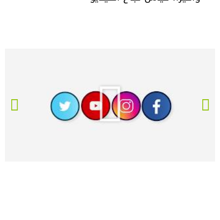
P
l
a
y