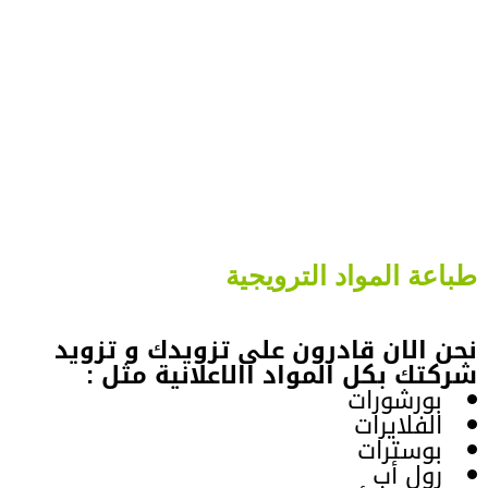
طباعة المواد الترويجية
نحن الان قادرون على تزويدك و تزويد
شركتك بكل المواد االاعلانية مثل :
بورشورات
الفلايرات
بوسترات
رول أب