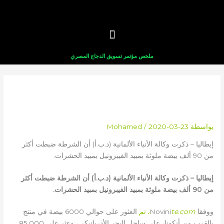
خطي
لى
لمحتوى
ملخص مؤتمر تسويق الدجاج المصري
الشرطة الإيطالية تضبط أكثر من 90
ألف بيضة مصابة بالفيبرونيل
بواسطة
2020-03-23
/
Mohamed
إيطاليا – ذكرت وكالة الأنباء الألمانية (د.ب.أ) أن الشرطة ضبطت أكثر
من 90 ألف بيضة ملوثة بمبيد الفيبرونيل بمبيد الحشرات.
إيطاليا – ذكرت وكالة الأنباء الألمانية (د.ب.أ) أن الشرطة ضبطت أكثر
من 90 ألف بيضة ملوثة بمبيد الفيبرونيل بمبيد الحشرات.
ووفقا Novini
te.com، تم
العثور على حوالي 6000 بيضة في منتج
بالقرب من أنكونا، على ساحل البحر الأدرياتيكي، وعثر على 85,000