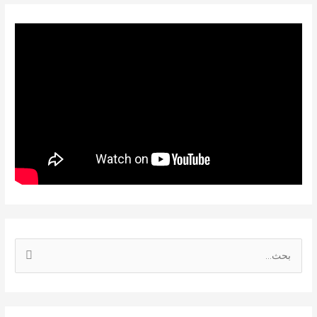
ا
ل
ب
ح