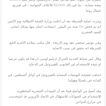
بيضة مصابة – بما في ذلك 32,000 للأعلاف الحيوانية – في فيتربو،
شمال روما.
وجرت عملية الشرطة بعد ان اعلنت وزارة الصحة الايطالية يوم الاثنين
انه تم فحص 114 عينة من البيض , استجابت اثنتان منها بشكل ايجابى
للمبيد الحشرى .
وفى مؤتمر صحفى عقد يوم الاربعاء , قال مكتب سلامة الاغذية التابع
للشرطة انه يحقق فى سبب الاصابة .
وقال كبير ضباط الخدمة الجنرال اديلمو لوسى ان هذا قد يكون عرضيا
او نتيجة للاستخدام غير القانونى للفيبرونيل فى الدجاج .
اندلعت فضيحة البويضات المصابة بالفيبرونيل في أوائل أغسطس، في
البداية في بلجيكا وهولندا.
وقد أصبح من الواضح فيما بعد أن المبيدات الحشرية المحظورة
للاستخدام في الحيوانات للاستهلاك في الاتحاد الأوروبي قد استخدمت
في مزارع الدواجن.